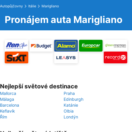
Autopůjčovny
Itálie
Marigliano
Pronájem auta Marigliano
Nejlepší světové destinace
Mallorca
Praha
Málaga
Edinburgh
Barcelona
Katánie
Keflavík
Olbia
Řím
Londýn