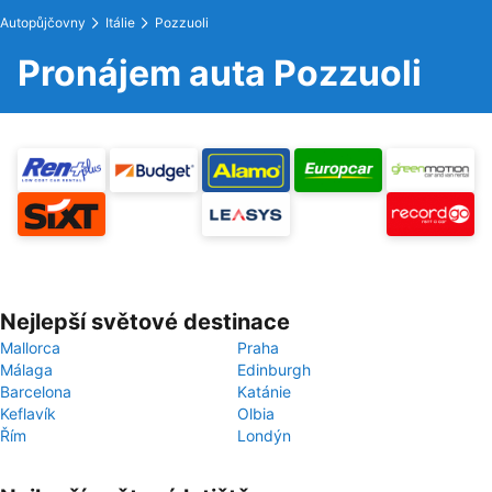
Autopůjčovny
Itálie
Pozzuoli
Pronájem auta Pozzuoli
Nejlepší světové destinace
Mallorca
Praha
Málaga
Edinburgh
Barcelona
Katánie
Keflavík
Olbia
Řím
Londýn