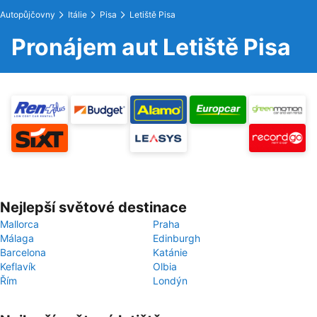
Autopůjčovny
Itálie
Pisa
Letiště Pisa
Pronájem aut Letiště Pisa
Nejlepší světové destinace
Mallorca
Praha
Málaga
Edinburgh
Barcelona
Katánie
Keflavík
Olbia
Řím
Londýn