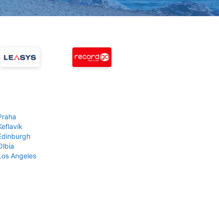
Praha
Keflavík
 Edinburgh
Olbia
 Los Angeles