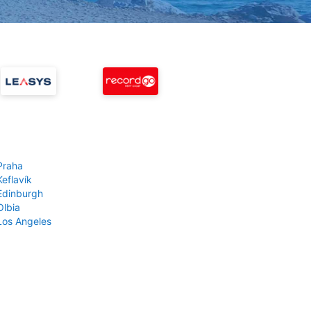
Praha
Keflavík
 Edinburgh
Olbia
 Los Angeles