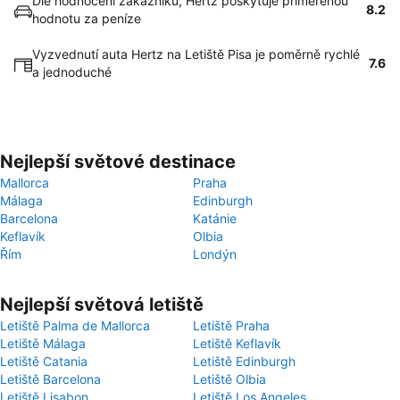
Dle hodnocení zákazníků, Hertz poskytuje přiměřenou
8.2
hodnotu za peníze
Vyzvednutí auta Hertz na Letiště Pisa je poměrně rychlé
7.6
a jednoduché
Nejlepší světové destinace
Mallorca
Praha
Málaga
Edinburgh
Barcelona
Katánie
Keflavík
Olbia
Řím
Londýn
Nejlepší světová letiště
Letiště Palma de Mallorca
Letiště Praha
Letiště Málaga
Letiště Keflavík
Letiště Catania
Letiště Edinburgh
Letiště Barcelona
Letiště Olbia
Letiště Lisabon
Letiště Los Angeles