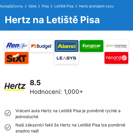
Autopůjčovny
Itálie
Pisa
Letiště Pisa
Hertz pronájem vozu
Hertz na Letiště Pisa
8.5
Hodnocení
:
1,000+
Vrácení auta Hertz na Letiště Pisa je poměrně rychlé a
jednoduché
Naši zákazníci řekli že Hertz na Letiště Pisa lze poměrně
snadno najít