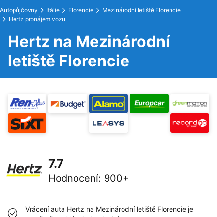
Autopůjčovny
Itálie
Florencie
Mezinárodní letiště Florencie
Hertz pronájem vozu
Hertz na Mezinárodní
letiště Florencie
7.7
Hodnocení
:
900+
Vrácení auta Hertz na Mezinárodní letiště Florencie je