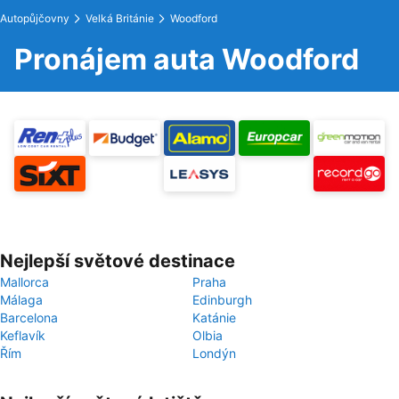
Autopůjčovny
Velká Británie
Woodford
Pronájem auta Woodford
Nejlepší světové destinace
Mallorca
Praha
Málaga
Edinburgh
Barcelona
Katánie
Keflavík
Olbia
Řím
Londýn