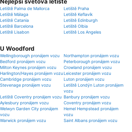
Nejlepší světová letiště
Letiště Palma de Mallorca
Letiště Praha
Letiště Málaga
Letiště Keflavík
Letiště Catania
Letiště Edinburgh
Letiště Barcelona
Letiště Olbia
Letiště Lisabon
Letiště Los Angeles
U Woodford
Wellingborough pronájem vozu
Northampton pronájem vozu
Bedford pronájem vozu
Peterborough pronájem vozu
Milton Keynes pronájem vozu
Crowland pronájem vozu
Harlington/Hayes pronájem vozu
Leicester pronájem vozu
Cambridge pronájem vozu
Luton pronájem vozu
Stevenage pronájem vozu
Letiště Londýn Luton pronájem
vozu
Letiště Coventry pronájem vozu
Banbury pronájem vozu
Aylesbury pronájem vozu
Coventry pronájem vozu
Welwyn Garden City pronájem
Hemel Hempstead pronájem
vozu
vozu
Warwick pronájem vozu
Saint Albans pronájem vozu