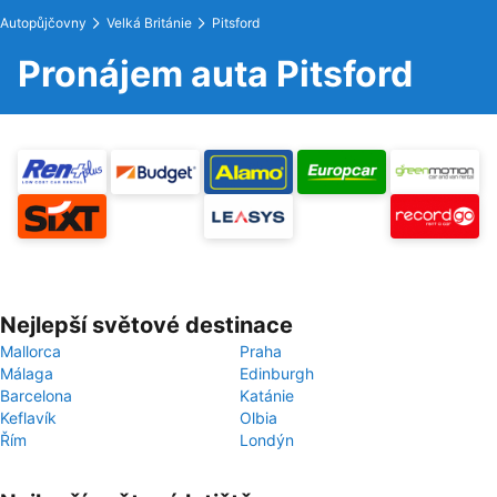
Autopůjčovny
Velká Británie
Pitsford
Pronájem auta Pitsford
Nejlepší světové destinace
Mallorca
Praha
Málaga
Edinburgh
Barcelona
Katánie
Keflavík
Olbia
Řím
Londýn