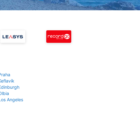
Praha
Keflavík
 Edinburgh
Olbia
 Los Angeles