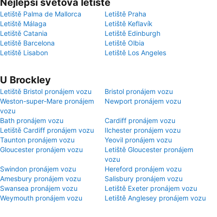
Nejlepší světová letiště
Letiště Palma de Mallorca
Letiště Praha
Letiště Málaga
Letiště Keflavík
Letiště Catania
Letiště Edinburgh
Letiště Barcelona
Letiště Olbia
Letiště Lisabon
Letiště Los Angeles
U Brockley
Letiště Bristol pronájem vozu
Bristol pronájem vozu
Weston-super-Mare pronájem
Newport pronájem vozu
vozu
Bath pronájem vozu
Cardiff pronájem vozu
Letiště Cardiff pronájem vozu
Ilchester pronájem vozu
Taunton pronájem vozu
Yeovil pronájem vozu
Gloucester pronájem vozu
Letiště Gloucester pronájem
vozu
Swindon pronájem vozu
Hereford pronájem vozu
Amesbury pronájem vozu
Salisbury pronájem vozu
Swansea pronájem vozu
Letiště Exeter pronájem vozu
Weymouth pronájem vozu
Letiště Anglesey pronájem vozu