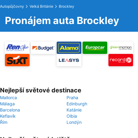
Autopůjčovny
Velká Británie
Brockley
Pronájem auta Brockley
Nejlepší světové destinace
Mallorca
Praha
Málaga
Edinburgh
Barcelona
Katánie
Keflavík
Olbia
Řím
Londýn