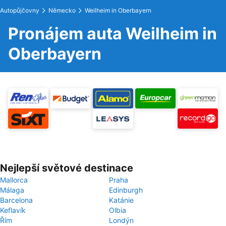
Autopůjčovny
Německo
Weilheim in Oberbayern
Pronájem auta Weilheim in
Oberbayern
Nejlepší světové destinace
Mallorca
Praha
Málaga
Edinburgh
Barcelona
Katánie
Keflavík
Olbia
Řím
Londýn