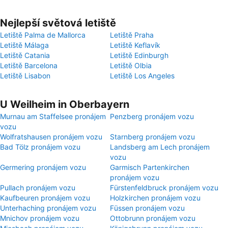
Nejlepší světová letiště
Letiště Palma de Mallorca
Letiště Praha
Letiště Málaga
Letiště Keflavík
Letiště Catania
Letiště Edinburgh
Letiště Barcelona
Letiště Olbia
Letiště Lisabon
Letiště Los Angeles
U Weilheim in Oberbayern
Murnau am Staffelsee pronájem
Penzberg pronájem vozu
vozu
Wolfratshausen pronájem vozu
Starnberg pronájem vozu
Bad Tölz pronájem vozu
Landsberg am Lech pronájem
vozu
Germering pronájem vozu
Garmisch Partenkirchen
pronájem vozu
Pullach pronájem vozu
Fürstenfeldbruck pronájem vozu
Kaufbeuren pronájem vozu
Holzkirchen pronájem vozu
Unterhaching pronájem vozu
Füssen pronájem vozu
Mnichov pronájem vozu
Ottobrunn pronájem vozu