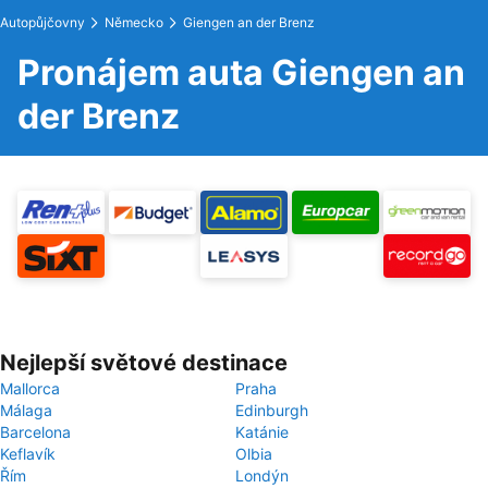
Autopůjčovny
Německo
Giengen an der Brenz
Pronájem auta Giengen an
der Brenz
Nejlepší světové destinace
Mallorca
Praha
Málaga
Edinburgh
Barcelona
Katánie
Keflavík
Olbia
Řím
Londýn