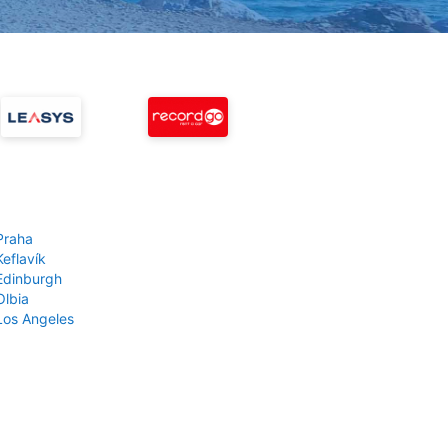
Praha
Keflavík
 Edinburgh
Olbia
 Los Angeles