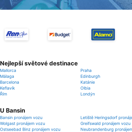
Nejlepší světové destinace
Mallorca
Praha
Málaga
Edinburgh
Barcelona
Katánie
Keflavík
Olbia
Řím
Londýn
U Bansin
Bansin pronájem vozu
Letiště Heringsdorf proná
Wolgast pronájem vozu
Greifswald pronájem vozu
Ostseebad Binz pronájem vozu
Neubrandenburg pronáje