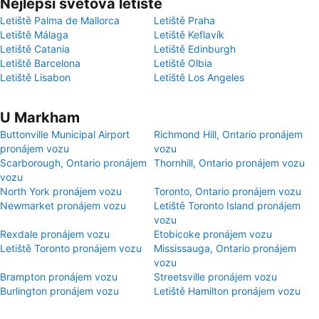
Nejlepší světová letiště
Letiště Palma de Mallorca
Letiště Praha
Letiště Málaga
Letiště Keflavík
Letiště Catania
Letiště Edinburgh
Letiště Barcelona
Letiště Olbia
Letiště Lisabon
Letiště Los Angeles
U Markham
Buttonville Municipal Airport
Richmond Hill, Ontario pronájem
pronájem vozu
vozu
Scarborough, Ontario pronájem
Thornhill, Ontario pronájem vozu
vozu
North York pronájem vozu
Toronto, Ontario pronájem vozu
Newmarket pronájem vozu
Letiště Toronto Island pronájem
vozu
Rexdale pronájem vozu
Etobicoke pronájem vozu
Letiště Toronto pronájem vozu
Mississauga, Ontario pronájem
vozu
Brampton pronájem vozu
Streetsville pronájem vozu
Burlington pronájem vozu
Letiště Hamilton pronájem vozu