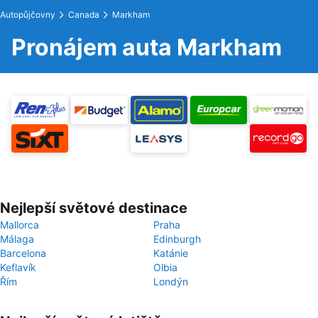
Autopůjčovny
Canada
Markham
Pronájem auta Markham
Nejlepší světové destinace
Mallorca
Praha
Málaga
Edinburgh
Barcelona
Katánie
Keflavík
Olbia
Řím
Londýn