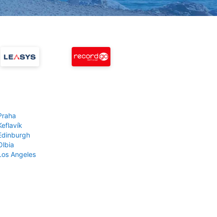
Praha
Keflavík
 Edinburgh
Olbia
 Los Angeles