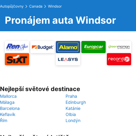
Autopůjčovny
Canada
Windsor
Pronájem auta Windsor
Nejlepší světové destinace
Mallorca
Praha
Málaga
Edinburgh
Barcelona
Katánie
Keflavík
Olbia
Řím
Londýn