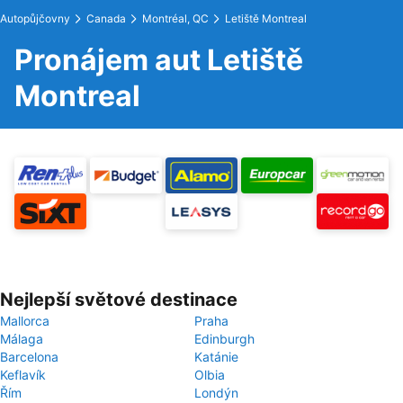
Autopůjčovny
Canada
Montréal, QC
Letiště Montreal
Pronájem aut Letiště
Montreal
Nejlepší světové destinace
Mallorca
Praha
Málaga
Edinburgh
Barcelona
Katánie
Keflavík
Olbia
Řím
Londýn