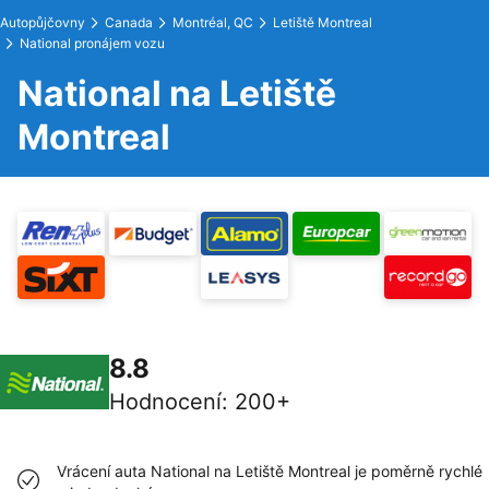
Autopůjčovny
Canada
Montréal, QC
Letiště Montreal
National pronájem vozu
National na Letiště
Montreal
8.8
Hodnocení
:
200+
Vrácení auta National na Letiště Montreal je poměrně rychlé