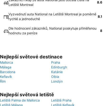
8.6
Letiště Montreal
Vyzvednutí auta National na Letiště Montreal je poměrně
8.1
rychlé a jednoduché
Dle hodnocení zákazníků, National poskytuje přiměřenou
8
hodnotu za peníze
Nejlepší světové destinace
Mallorca
Praha
Málaga
Edinburgh
Barcelona
Katánie
Keflavík
Olbia
Řím
Londýn
Nejlepší světová letiště
Letiště Palma de Mallorca
Letiště Praha
Letiště Málaga
Letiště Keflavík