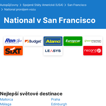
Autopůjčovny
Spojené Státy Americké (USA)
San Francisco
National pronájem vozu
National v San Francisco
Nejlepší světové destinace
Mallorca
Praha
Málaga
Edinburgh