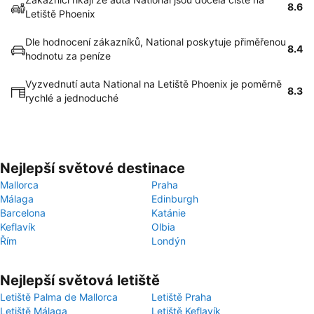
8.6
Letiště Phoenix
Dle hodnocení zákazníků, National poskytuje přiměřenou
8.4
hodnotu za peníze
Vyzvednutí auta National na Letiště Phoenix je poměrně
8.3
rychlé a jednoduché
Nejlepší světové destinace
Mallorca
Praha
Málaga
Edinburgh
Barcelona
Katánie
Keflavík
Olbia
Řím
Londýn
Nejlepší světová letiště
Letiště Palma de Mallorca
Letiště Praha
Letiště Málaga
Letiště Keflavík