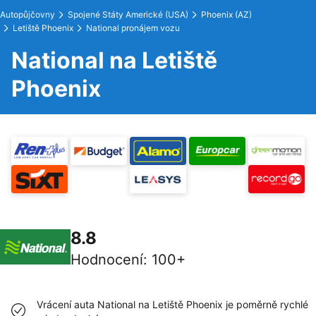
Autopůjčovny
Spojené Státy Americké (USA)
Phoenix (AZ)
Letiště Phoenix
National pronájem vozu
National na Letiště
Phoenix
8.8
Hodnocení
:
100+
Vrácení auta National na Letiště Phoenix je poměrně rychlé