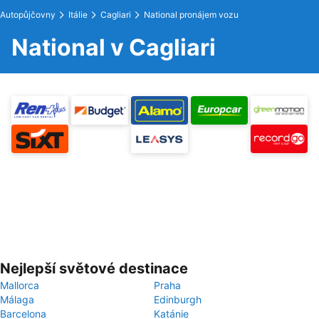
Autopůjčovny
Itálie
Cagliari
National pronájem vozu
National v Cagliari
Nejlepší světové destinace
Mallorca
Praha
Málaga
Edinburgh
Barcelona
Katánie