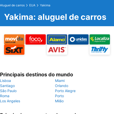
Aluguel de carros
EUA
Yakima
Yakima: aluguel de carros
Principais destinos do mundo
Lisboa
Miami
Santiago
Orlando
São Paulo
Porto Alegre
Roma
Porto
Los Angeles
Milão