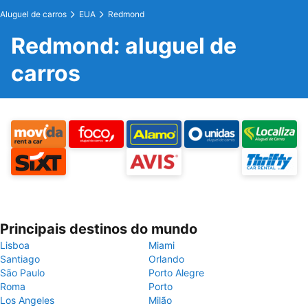
Aluguel de carros
EUA
Redmond
Redmond: aluguel de
carros
Principais destinos do mundo
Lisboa
Miami
Santiago
Orlando
São Paulo
Porto Alegre
Roma
Porto
Los Angeles
Milão