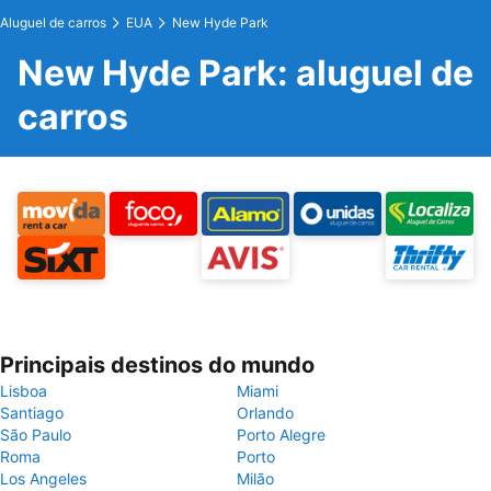
Aluguel de carros
EUA
New Hyde Park
New Hyde Park: aluguel de
carros
Principais destinos do mundo
Lisboa
Miami
Santiago
Orlando
São Paulo
Porto Alegre
Roma
Porto
Los Angeles
Milão