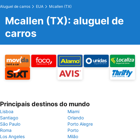
Aluguel de carros
EUA
Mcallen (TX)
Mcallen (TX): aluguel de
carros
Principais destinos do mundo
Lisboa
Miami
Santiago
Orlando
São Paulo
Porto Alegre
Roma
Porto
Los Angeles
Milão