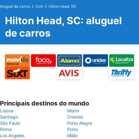
Aluguel de carros
EUA
Hilton Head, SC
Hilton Head, SC: aluguel
de carros
Principais destinos do mundo
Lisboa
Miami
Santiago
Orlando
São Paulo
Porto Alegre
Roma
Porto
Los Angeles
Milão