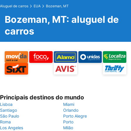
Aluguel de carros
EUA
Bozeman, MT
Bozeman, MT: aluguel de
carros
Principais destinos do mundo
Lisboa
Miami
Santiago
Orlando
São Paulo
Porto Alegre
Roma
Porto
Los Angeles
Milão