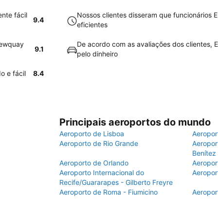
nte fácil
Nossos clientes disseram que funcionário
9.4
eficientes
Newquay
De acordo com as avaliações dos clientes, E
9.1
pelo dinheiro
 e fácil
8.4
Principais aeroportos do mundo
Aeroporto de Lisboa
Aeropor
Aeroporto de Rio Grande
Aeroport
Benítez
Aeroporto de Orlando
Aeropor
Aeroporto Internacional do
Aeropor
Recife/Guararapes - Gilberto Freyre
Aeroporto de Roma - Fiumicino
Aeropor