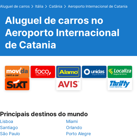
Aluguel de carros
Itália
Catânia
Aeroporto Internacional de Catania
Aluguel de carros no
Aeroporto Internacional
de Catania
Principais destinos do mundo
Lisboa
Miami
Santiago
Orlando
São Paulo
Porto Alegre