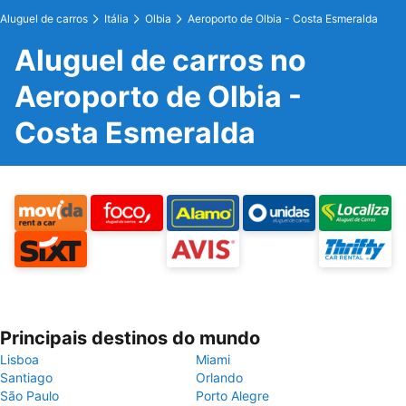
Aluguel de carros
Itália
Olbia
Aeroporto de Olbia - Costa Esmeralda
Aluguel de carros no
Aeroporto de Olbia -
Costa Esmeralda
Principais destinos do mundo
Lisboa
Miami
Santiago
Orlando
São Paulo
Porto Alegre