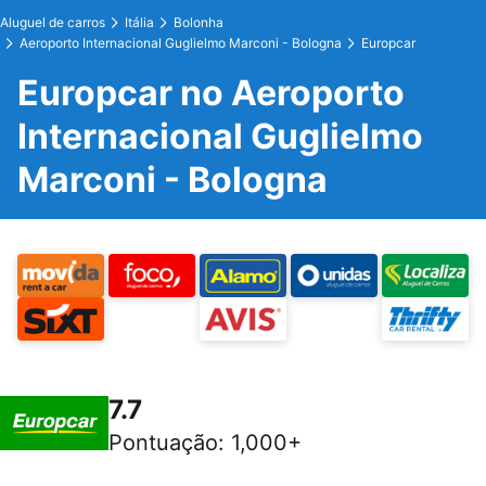
Aluguel de carros
Itália
Bolonha
Aeroporto Internacional Guglielmo Marconi - Bologna
Europcar
Europcar no Aeroporto
Internacional Guglielmo
Marconi - Bologna
7.7
Pontuação
:
1,000+