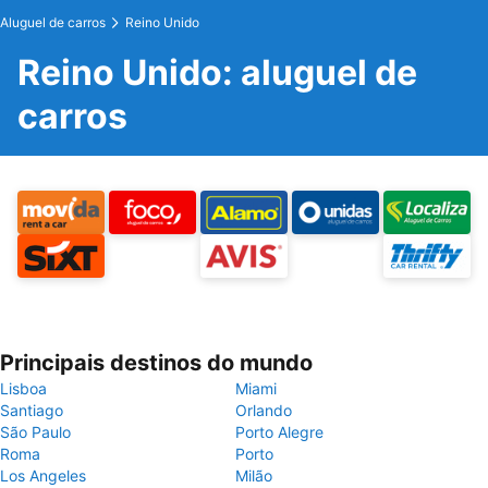
Aluguel de carros
Reino Unido
Reino Unido: aluguel de
carros
Principais destinos do mundo
Lisboa
Miami
Santiago
Orlando
São Paulo
Porto Alegre
Roma
Porto
Los Angeles
Milão