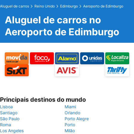
Aluguel de carros
Reino Unido
Edimburgo
Aeroporto de Edimburgo
Aluguel de carros no
Aeroporto de Edimburgo
Principais destinos do mundo
Lisboa
Miami
Santiago
Orlando
São Paulo
Porto Alegre
Roma
Porto
Los Angeles
Milão