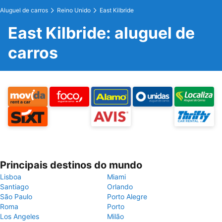
Aluguel de carros
Reino Unido
East Kilbride
East Kilbride: aluguel de
carros
Principais destinos do mundo
Lisboa
Miami
Santiago
Orlando
São Paulo
Porto Alegre
Roma
Porto
Los Angeles
Milão