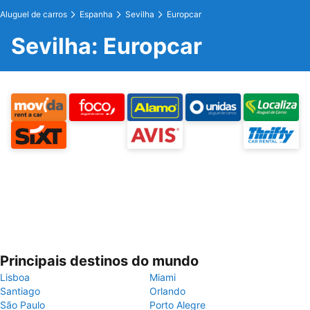
Aluguel de carros
Espanha
Sevilha
Europcar
Sevilha: Europcar
Principais destinos do mundo
Lisboa
Miami
Santiago
Orlando
São Paulo
Porto Alegre