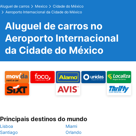
Aluguel de carros
Mexico
Cidade do México
Aeroporto Internacional da Cidade do México
Aluguel de carros no
Aeroporto Internacional
da Cidade do México
Principais destinos do mundo
Lisboa
Miami
Santiago
Orlando