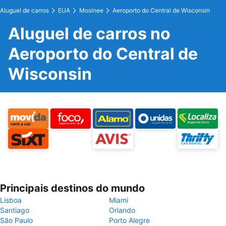
Aluguel de carros
EUA
Mosinee
Aeroporto do Central de Wisconsin
Aluguel de carros no
Aeroporto do Central de
Wisconsin
Principais destinos do mundo
Lisboa
Miami
Santiago
Orlando
São Paulo
Porto Alegre