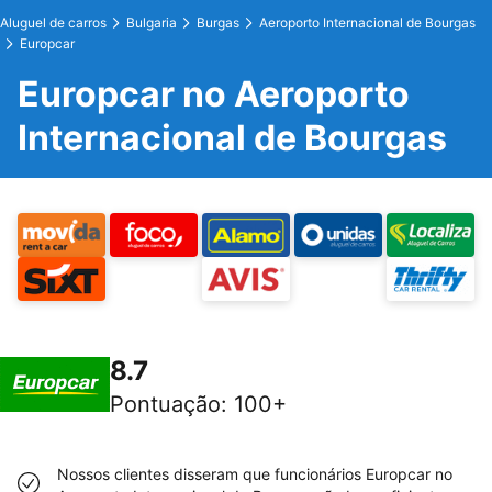
Aluguel de carros
Bulgaria
Burgas
Aeroporto Internacional de Bourgas
Europcar
Europcar no Aeroporto
Internacional de Bourgas
8.7
Pontuação
:
100+
Nossos clientes disseram que funcionários Europcar no