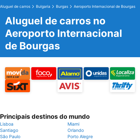
Aluguel de carros
Bulgaria
Burgas
Aeroporto Internacional de Bourgas
Aluguel de carros no
Aeroporto Internacional
de Bourgas
Principais destinos do mundo
Lisboa
Miami
Santiago
Orlando
São Paulo
Porto Alegre