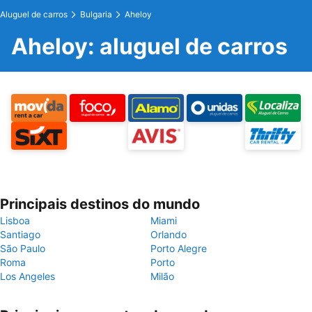
Aluguel de carros
Bulgaria
Aheloy
Aheloy: aluguel de carros
Principais destinos do mundo
Lisboa
Miami
Santiago
Orlando
São Paulo
Porto Alegre
Roma
Porto
Los Angeles
Milão