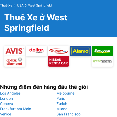
Thuê Xe
USA
West Springfield
Thuê Xe ở West
Springfield
Những điểm đến hàng đầu thế giới
Los Angeles
Melbourne
London
Paris
Geneva
Zurich
Frankfurt am Main
Milano
Venice
San Francisco