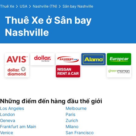
Thuê Xe
USA
Nashville (TN)
Sân bay Nashville
Thuê Xe ở Sân bay
Nashville
Những điểm đến hàng đầu thế giới
Los Angeles
Melbourne
London
Paris
Geneva
Zurich
Frankfurt am Main
Milano
Venice
San Francisco