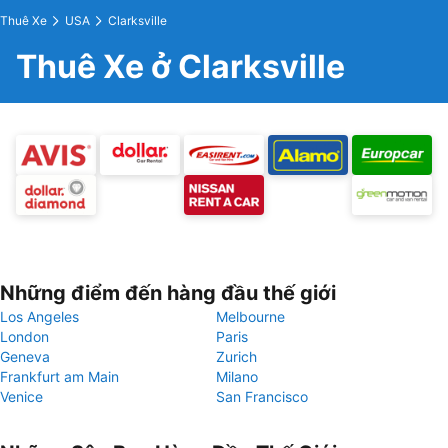
Thuê Xe
USA
Clarksville
Thuê Xe ở Clarksville
Những điểm đến hàng đầu thế giới
Los Angeles
Melbourne
London
Paris
Geneva
Zurich
Frankfurt am Main
Milano
Venice
San Francisco