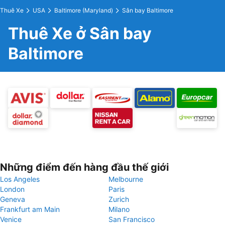
Thuê Xe
USA
Baltimore (Maryland)
Sân bay Baltimore
Thuê Xe ở Sân bay
Baltimore
Những điểm đến hàng đầu thế giới
Los Angeles
Melbourne
London
Paris
Geneva
Zurich
Frankfurt am Main
Milano
Venice
San Francisco