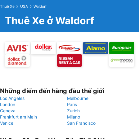
Thuê Xe
USA
Waldorf
Thuê Xe ở Waldorf
Những điểm đến hàng đầu thế giới
Los Angeles
Melbourne
London
Paris
Geneva
Zurich
Frankfurt am Main
Milano
Venice
San Francisco