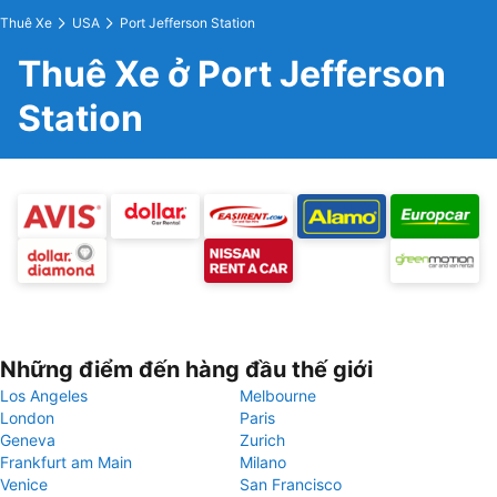
Thuê Xe
USA
Port Jefferson Station
Thuê Xe ở Port Jefferson
Station
Những điểm đến hàng đầu thế giới
Los Angeles
Melbourne
London
Paris
Geneva
Zurich
Frankfurt am Main
Milano
Venice
San Francisco