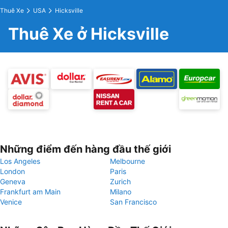
Thuê Xe
USA
Hicksville
Thuê Xe ở Hicksville
Những điểm đến hàng đầu thế giới
Los Angeles
Melbourne
London
Paris
Geneva
Zurich
Frankfurt am Main
Milano
Venice
San Francisco