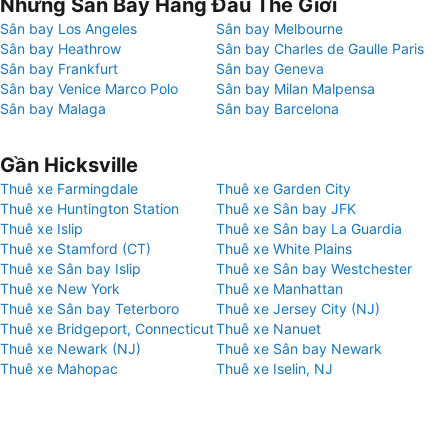
Những Sân Bay Hàng Đầu Thế Giới
Sân bay Los Angeles
Sân bay Melbourne
Sân bay Heathrow
Sân bay Charles de Gaulle Paris
Sân bay Frankfurt
Sân bay Geneva
Sân bay Venice Marco Polo
Sân bay Milan Malpensa
Sân bay Malaga
Sân bay Barcelona
Gần Hicksville
Thuê xe Farmingdale
Thuê xe Garden City
Thuê xe Huntington Station
Thuê xe Sân bay JFK
Thuê xe Islip
Thuê xe Sân bay La Guardia
Thuê xe Stamford (CT)
Thuê xe White Plains
Thuê xe Sân bay Islip
Thuê xe Sân bay Westchester
Thuê xe New York
Thuê xe Manhattan
Thuê xe Sân bay Teterboro
Thuê xe Jersey City (NJ)
Thuê xe Bridgeport, Connecticut
Thuê xe Nanuet
Thuê xe Newark (NJ)
Thuê xe Sân bay Newark
Thuê xe Mahopac
Thuê xe Iselin, NJ