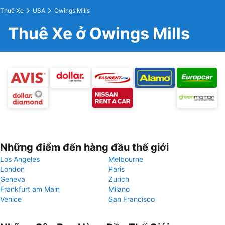
Thuê Xe
USA
Owings Mills
Thuê Xe ở Owings Mills
Những điểm đến hàng đầu thế giới
Los Angeles
Melbourne
London
Paris
Geneva
Zurich
Frankfurt am Main
Milano
Venice
San Francisco