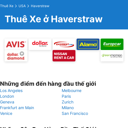
Thuê Xe
USA
Haverstraw
Thuê Xe ở Haverstraw
Những điểm đến hàng đầu thế giới
Los Angeles
Melbourne
London
Paris
Geneva
Zurich
Frankfurt am Main
Milano
Venice
San Francisco